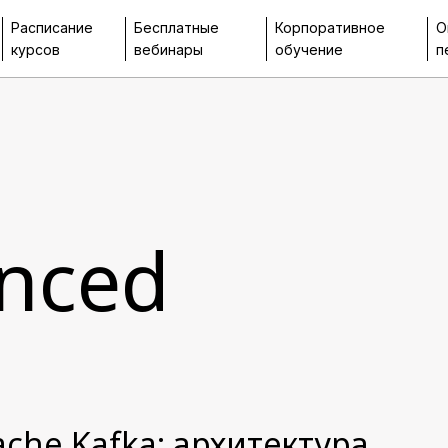
Расписание
Бесплатные
Корпоративное
О
курсов
вебинары
обучение
п
nced
che Kafka: архитектура,