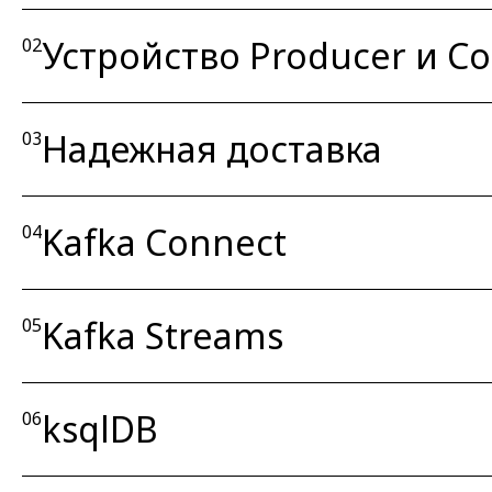
Устройство Producer и C
02
Надежная доставка
03
Kafka Connect
04
Kafka Streams
05
ksqlDB
06