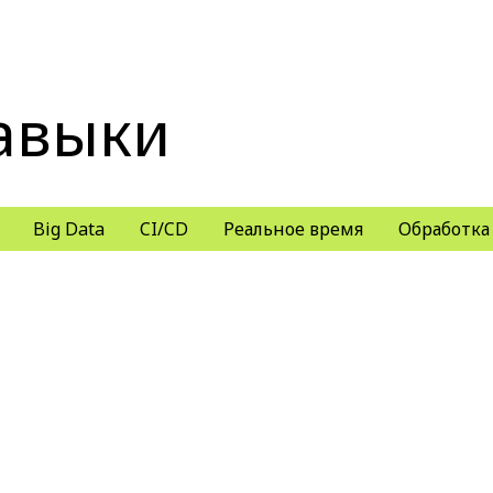
авыки
Big Data
CI/CD
Реальное время
Обработка