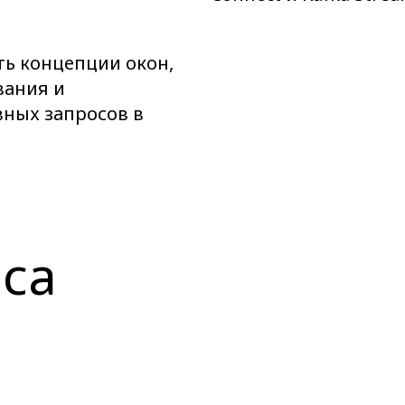
ь концепции окон,
вания и
ных запросов в
са