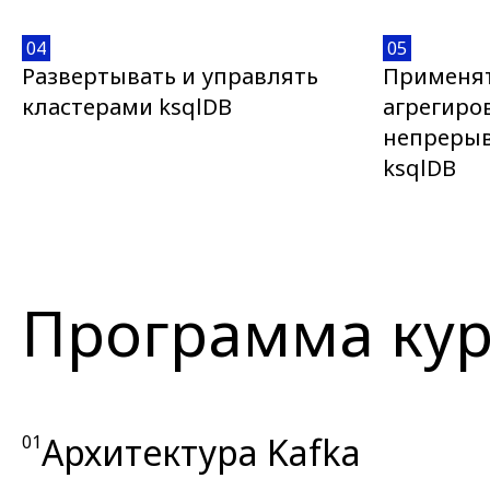
04
05
Развертывать и управлять
Применят
кластерами ksqlDB
агрегиро
непрерыв
ksqlDB
Программа кур
Архитектура Kafka
01