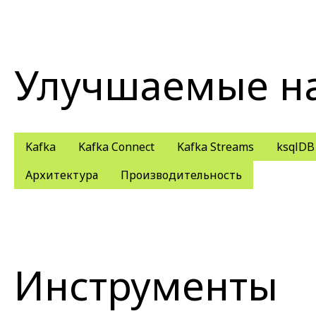
Улучшаемые н
Kafka
Kafka Connect
Kafka Streams
ksqlDB
Архитектура
Производительность
Инструменты