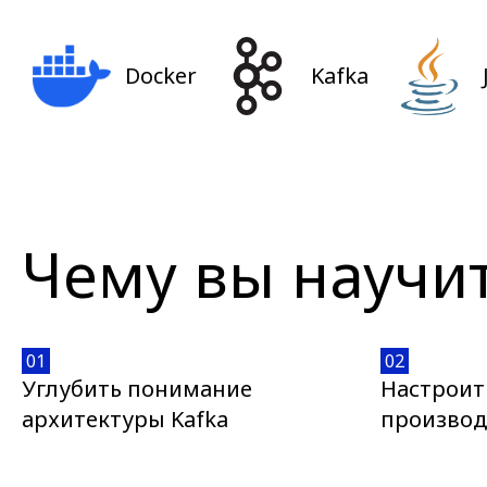
Docker
Kafka
Чему вы научи
01
02
Углубить понимание
Настроит
архитектуры Kafka
производ