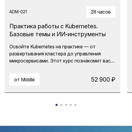
28 часов
ADM-021
Практика работы с Kubernetes.
Базовые темы и ИИ-инструменты
Освойте Kubernetes на практике — от
развертывания кластера до управления
микросервисами. Этот курс познакомит вас с
основами Kubernetes, его архитектурой и
основными компонентами. Вы научитесь
52 900 ₽
от Middle
развертывать приложения, настраивать
конфигурации и хранить данные. Кроме того,
в обновленной версии тренинга вы узнаете,
как автоматизировать рутину с ИИ-
ассистентом: проводить траблшутинг,
анализировать логи и быстро разбираться в
концепциях для повышения
производительности и стабильности вашей