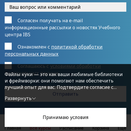
Согласен получать на e-mail
информационные рассылки о новостях Учебного
центра IBS
Ознакомлен с
политикой обработки
персональных данных
Cоглашаюсь с
условиями обработки
персональных данных
Файлы куки — это как ваши любимые библиотеки
и фреймворки: они помогают нам обеспечить
лучший опыт для вас. Подтвердите согласие с
политикой конфиденциальности, нажав
Развернуть
«Принимаю условия», чтобы продолжить.
Принимаю условия
Главная
Все курсы
Расписание
Корзина
Еще