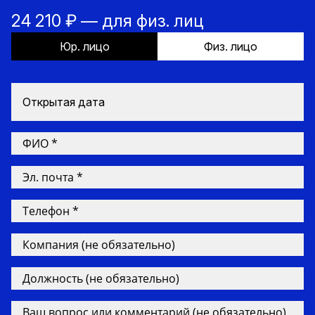
24 210 ₽ — для физ. лиц
Юр. лицо
Физ. лицо
Открытая дата