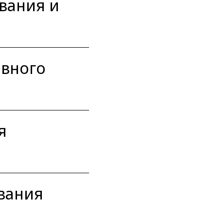
вания и
ивного
я
вания