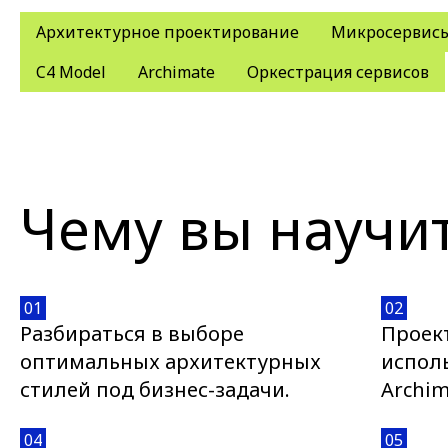
Архитектурное проектирование
Микросервис
C4 Model
Archimate
Оркестрация сервисов
Чему вы научи
01
02
Разбираться в выборе
Проек
оптимальных архитектурных
испол
стилей под бизнес-задачи.
Archim
04
05