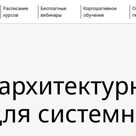
Расписание
Бесплатные
Корпоративное
О
курсов
вебинары
обучение
п
архитектур
для системн