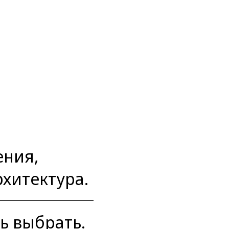
ения,
рхитектура.
ь выбрать.