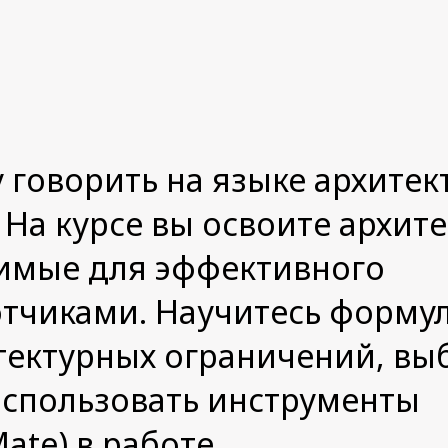
 говорить на языке архитек
На курсе вы освоите архит
димые для эффективного
отчиками. Научитесь форму
тектурных ограничений, вы
спользовать инструменты
ate) в работе.