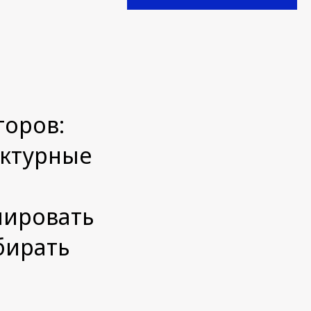
торов:
ектурные
лировать
бирать