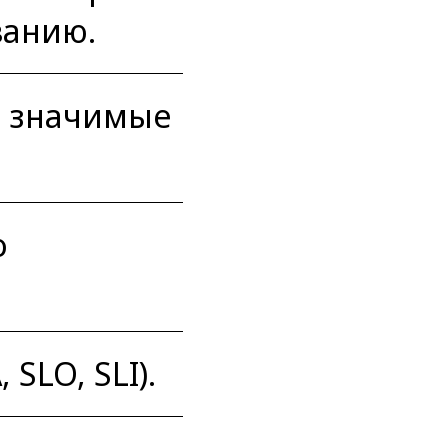
ванию.
о значимые
о
SLO, SLI).