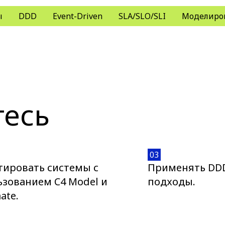
ы
DDD
Event-Driven
SLA/SLO/SLI
Моделиро
тесь
03
тировать системы с
Применять DDD 
ьзованием C4 Model и
подходы.
ate.