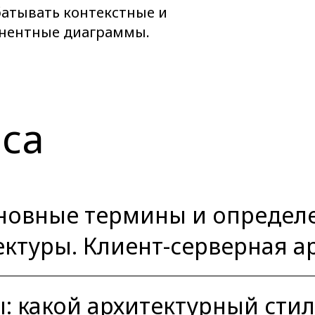
батывать контекстные и
нентные диаграммы.
са
сновные термины и определ
ектуры. Клиент-серверная а
 какой архитектурный стил