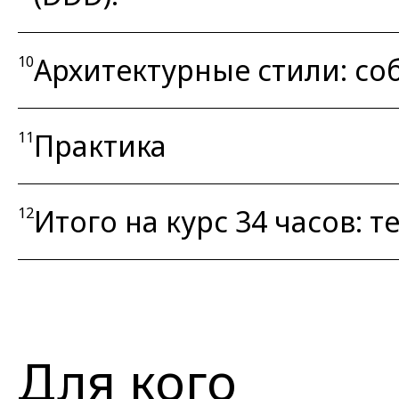
Архитектурные стили: со
10
Практика
11
Итого на курс 34 часов: т
12
Для кого