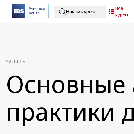
Все
курсы
SA-I-005
Основные 
практики 