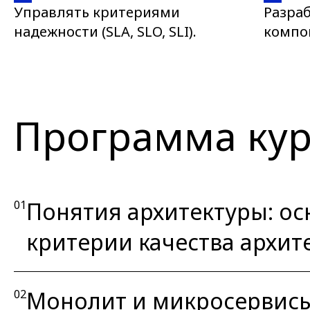
Управлять критериями
Разра
надежности (SLA, SLO, SLI).
компо
Программа кур
Понятия архитектуры: о
01
критерии качества архит
Монолит и микросервисы:
02