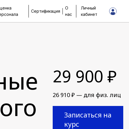
ценка
О
Личный
Сертификация
ерсонала
нас
кабинет
ные
29 900 ₽
26 910 ₽ — для физ. лиц
ого
Записаться на
курс