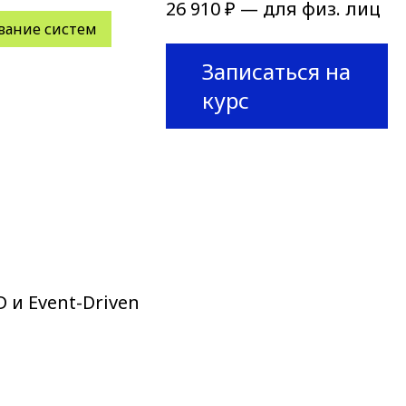
26 910 ₽ — для физ. лиц
вание систем
Записаться на
курс
и Event-Driven