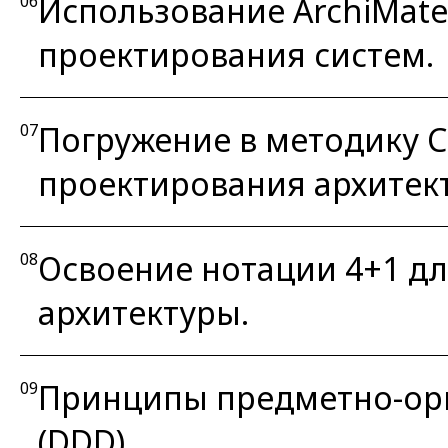
Использование ArchiMate
06
проектирования систем.
Погружение в методику C
07
проектирования архитек
Освоение нотации 4+1 дл
08
архитектуры.
Принципы предметно-ор
09
(DDD).