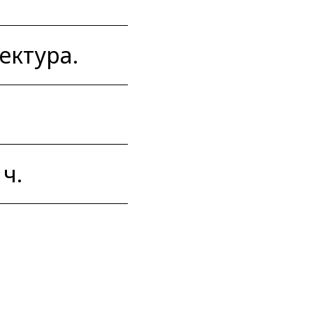
ектура.
 ч.