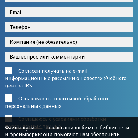
Согласен получать на e-mail
информационные рассылки о новостях Учебного
центра IBS
Ознакомлен с
политикой обработки
персональных данных
Cоглашаюсь с
условиями обработки
персональных данных
Файлы куки — это как ваши любимые библиотеки
и фреймворки: они помогают нам обеспечить