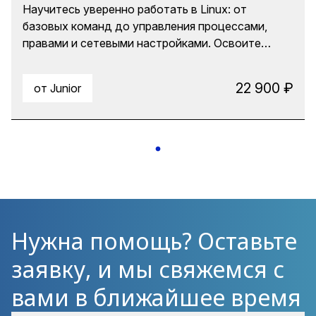
Научитесь уверенно работать в Linux: от
базовых команд до управления процессами,
правами и сетевыми настройками. Освоите
терминал, файловую систему, скрипты Bash и
основные инструменты для работы с серверами.
22 900 ₽
от Junior
Курс даст фундамент для работы с Linux —
самой популярной ОС для серверов, облаков и
DevOps.
Нужна помощь? Оставьте
заявку, и мы свяжемся с
вами в ближайшее время