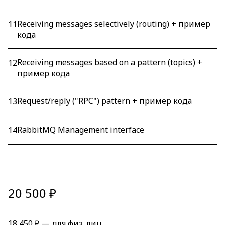
Receiving messages selectively (routing) + пример
11
кода
Receiving messages based on a pattern (topics) +
12
пример кода
Request/reply ("RPC") pattern + пример кода
13
RabbitMQ Management interface
14
20 500 ₽
18 450 ₽ — для физ. лиц