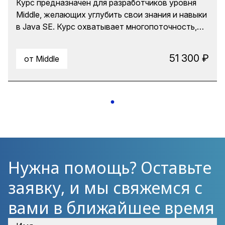
Курс предназначен для разработчиков уровня
Middle, желающих углубить свои знания и навыки
в Java SE. Курс охватывает многопоточность,
потоки ввода-вывода, оптимизацию
производительности и безопасность
51 300 ₽
от Middle
приложений. Особое внимание уделяется
оптимизации производительности и решению
сложных задач в реальных проектах. В ходе
лабораторного практикума будут
задействованы приемы использования
Искусственного интеллекта для кодогенерации,
рефакторинга, отладки и повышения
производительности приложений.
Нужна помощь? Оставьте
заявку, и мы свяжемся с
вами в ближайшее время