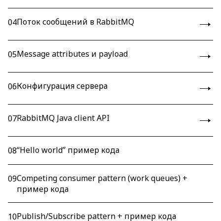
Поток сообщений в RabbitMQ
04
Message attributes и payload
05
Конфигурация сервера
06
RabbitMQ Java client API
07
“Hello world” пример кода
08
Competing consumer pattern (work queues) +
09
пример кода
Publish/Subscribe pattern + пример кода
10