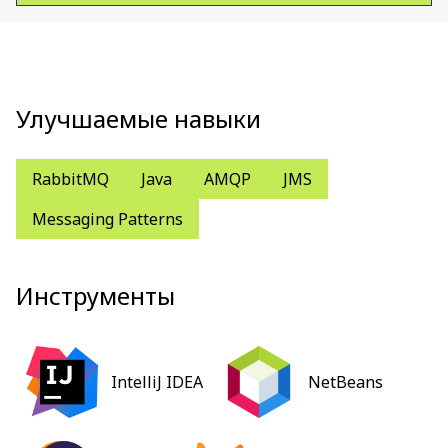
Улучшаемые навыки
RabbitMQ
Java
AMQP
JMS
Messaging Patterns
Инструменты
IntelliJ IDEA
NetBeans