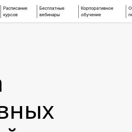
Расписание
Бесплатные
Корпоративное
О
курсов
вебинары
обучение
п
а
вных