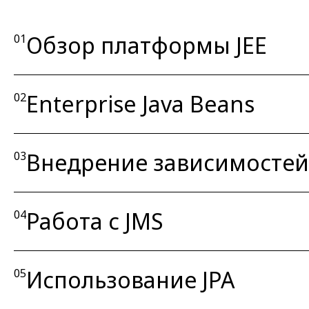
Обзор платформы JEE
01
Enterprise Java Beans
02
Внедрение зависимостей 
03
Работа с JMS
04
Использование JPA
05