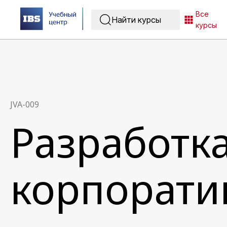
Все
курсы
JVA-009
Разработк
корпорати