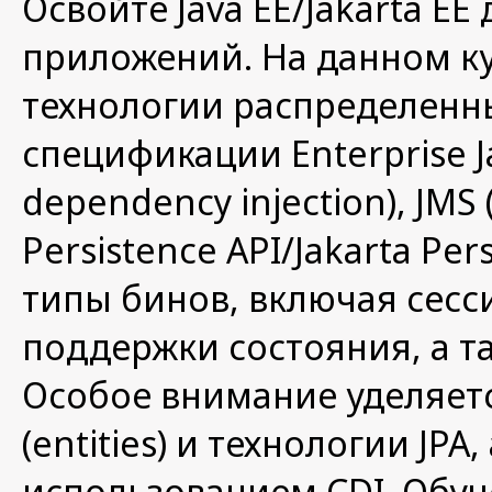
Освойте Java EE/Jakarta E
приложений. На данном ку
технологии распределенн
спецификации Enterprise Ja
dependency injection), JMS (
Persistence API/Jakarta Pe
типы бинов, включая сесс
поддержки состояния, а т
Особое внимание уделяет
(entities) и технологии JP
использованием CDI. Обуч