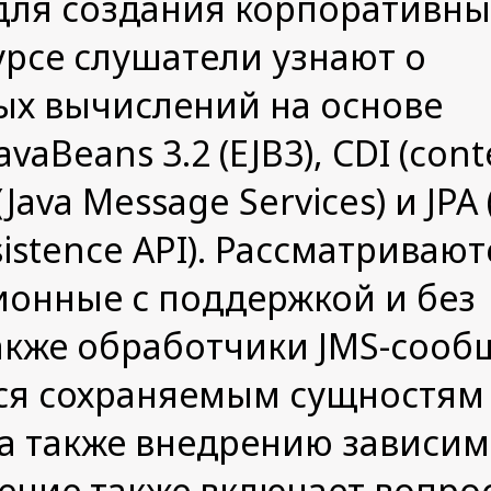
E для создания корпоративны
рсе слушатели узнают о
ых вычислений на основе
vaBeans 3.2 (EJB3), CDI (cont
Java Message Services) и JPA 
rsistence API). Рассматривают
ионные с поддержкой и без
акже обработчики JMS-сооб
ся сохраняемым сущностям
A, а также внедрению зависи
ение также включает вопро