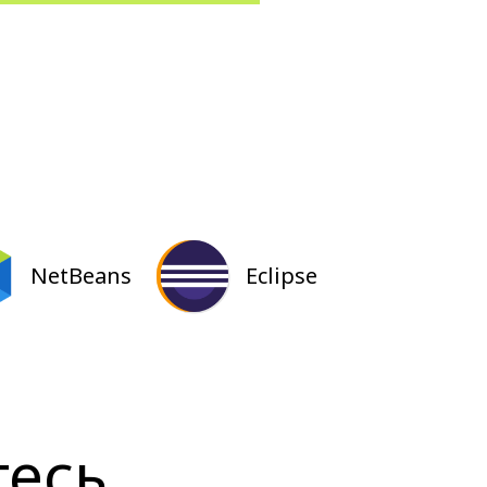
NetBeans
Eclipse
тесь