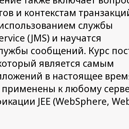
ов и контекстам транзакци
 использованием службы
rvice (JMS) и научатся
службы сообщений. Курс по
), который является самым
ложений в настоящее врем
 применены к любому серве
икации JEE (WebSphere, Web