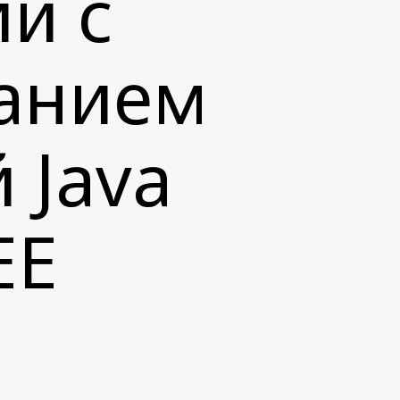
й с
анием
 Java
EE