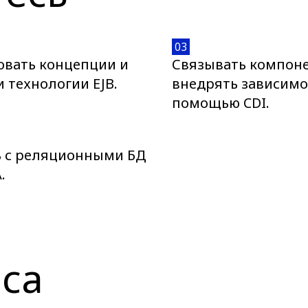
03
овать концепции и
Связывать компон
 технологии EJB.
внедрять зависимо
помощью CDI.
ь с реляционными БД
.
са