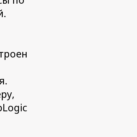
й.
строен
я.
ру,
Logic