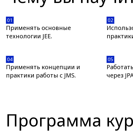
01
02
Применять основные
Использ
технологии JEE.
практики
04
05
Применять концепции и
Работат
практики работы с JMS.
через JPA
Программа кур