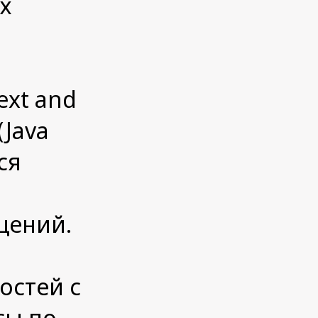
х
ext and
(Java
ся
щений.
мостей с
сы по