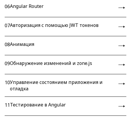
Angular Router
06
Авторизация с помощью JWT токенов
07
Анимация
08
Обнаружение изменений и zone.js
09
Управление состоянием приложения и
10
отладка
Тестирование в Angular
11