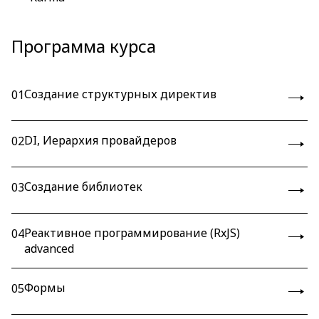
Программа курса
Создание структурных директив
01
DI, Иерархия провайдеров
02
Создание библиотек
03
Реактивное программирование (RxJS)
04
advanced
Формы
05