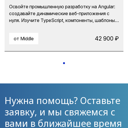
Освойте промышленную разработку на Angular:
создавайте динамические веб-приложения с
нуля. Изучите TypeScript, компоненты, шаблоны,
пайпы, сервисы, маршрутизацию и сложные
формы. Управляйте состоянием через RxJS и
42 900 ₽
от Middle
жизненный цикл компонентов. Научитесь
интегрировать с бэкендом (Node.js, MongoDB) и
используйте Bootstrap для UI.
Нужна помощь? Оставьте
заявку, и мы свяжемся с
вами в ближайшее время