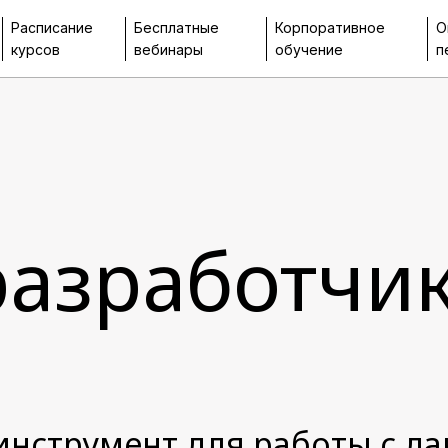
Расписание
Бесплатные
Корпоративное
О
курсов
вебинары
обучение
п
разработчи
инструмент для работы с д