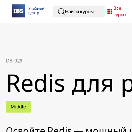
Все
курсы
DB-029
Redis для 
Middle
Освойте Redis — мощный 