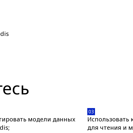
dis
тесь
03
тировать модели данных
Использовать 
dis;
для чтения и 