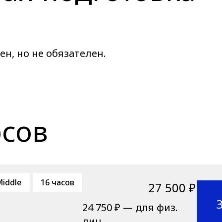
н, но не обязателен.
рсов
iddle
16 часов
27 500 ₽
24 750 ₽ — для физ.
лиц