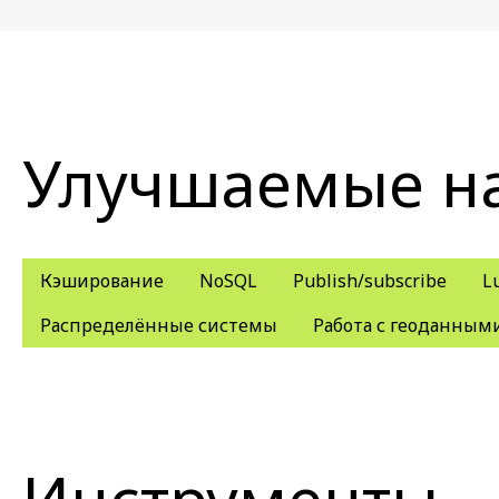
Улучшаемые н
Кэширование
NoSQL
Publish/subscribe
L
Распределённые системы
Работа с геоданным