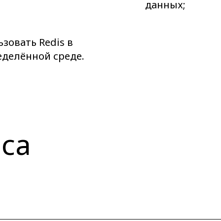
данных;
зовать Redis в
еделённой среде.
са