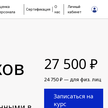
ценка
О
Личный
Сертификация
ерсонала
нас
кабинет
ков
27 500 ₽
24 750 ₽ — для физ. лиц
Записаться на
курс
анными в