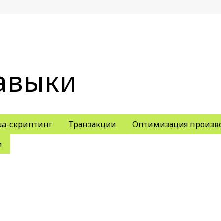
авыки
ua-скриптинг
Транзакции
Оптимизация произв
и