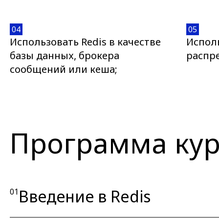
04
05
Использовать Redis в качестве
Исполь
базы данных, брокера
распр
сообщений или кеша;
Программа кур
Введение в Redis
01