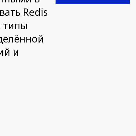
ать Redis
е типы
еделённой
ий и