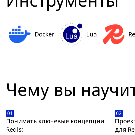
Инструменты
Docker
Lua
Re
Чему вы научи
01
02
Понимать ключевые концепции
Проек
Redis;
для Re