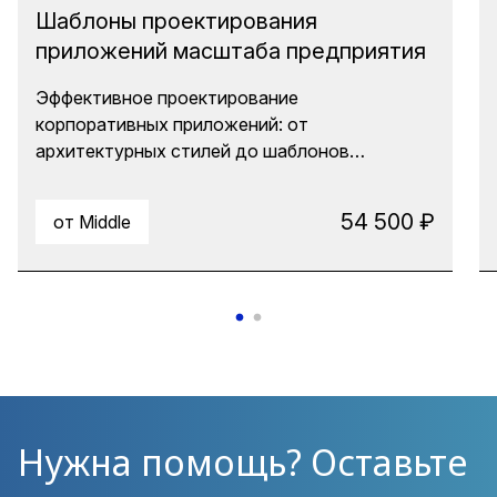
Шаблоны проектирования
приложений масштаба предприятия
Эффективное проектирование
корпоративных приложений: от
архитектурных стилей до шаблонов
реализации. Курс для тех, кто хочет
систематизировать знания об архитектуре,
54 500 ₽
от Middle
научиться выбирать подходящие решения и
снизить когнитивную нагрузку на
разработчиков. Узнайте, как применять
шаблоны проектирования для создания
масштабируемых и устойчивых систем.
Нужна помощь? Оставьте