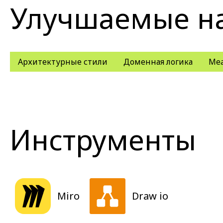
Улучшаемые н
Архитектурные стили
Доменная логика
Mea
Инструменты
Miro
Draw io