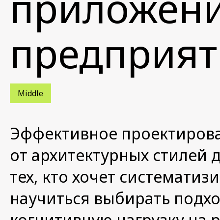
приложен
предприят
Middle
Эффективное проектиров
от архитектурных стилей 
тех, кто хочет систематиз
научиться выбирать подх
когнитивную нагрузку на р