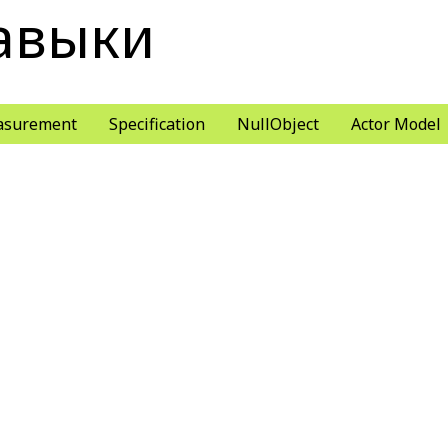
авыки
surement
Specification
NullObject
Actor Model