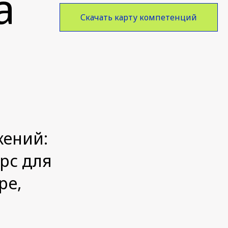
а
Скачать карту компетенций
жений:
рс для
ре,