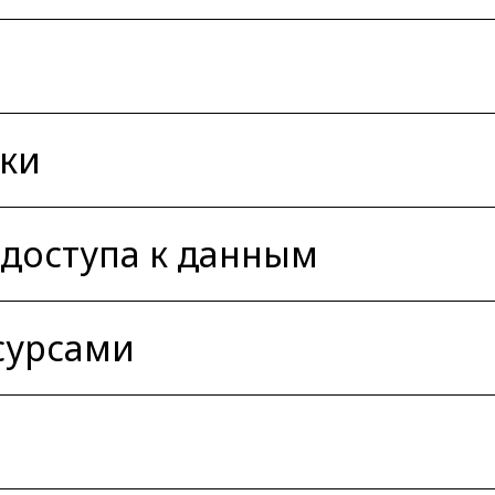
ки
доступа к данным
сурсами