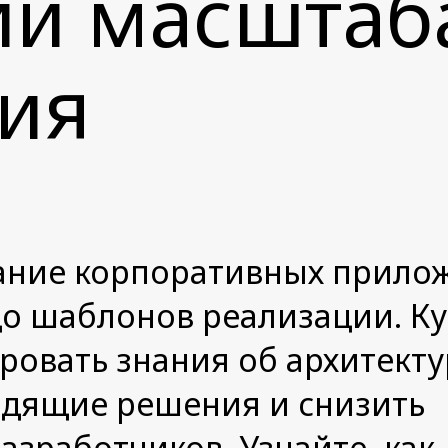
ий масштаб
ия
ание корпоративных прило
до шаблонов реализации. Ку
ировать знания об архитекту
одящие решения и снизить
азработчиков. Узнайте, как