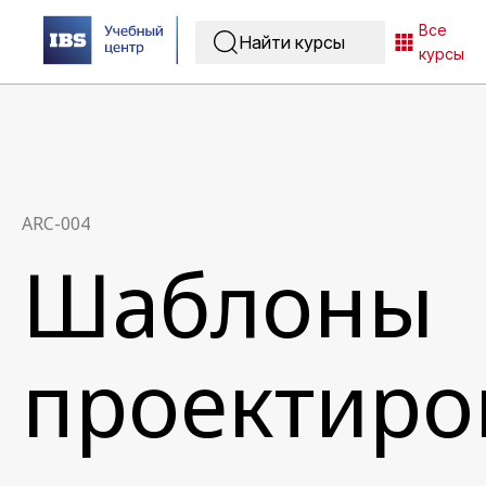
Все
курсы
ARC-004
Шаблоны
проектиро