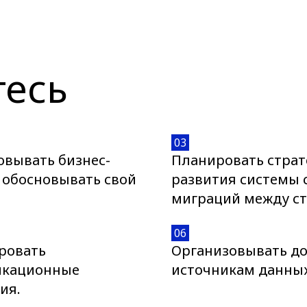
тесь
03
овывать бизнес-
Планировать стра
 обосновывать свой
развития системы 
миграций между с
06
ровать
Организовывать до
икационные
источникам данных
ия.