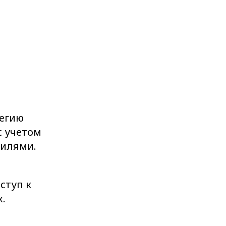
тегию
с учетом
тилями.
ступ к
.