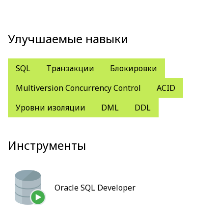
Улучшаемые навыки
SQL
Транзакции
Блокировки
Multiversion Concurrency Control
ACID
Уровни изоляции
DML
DDL
Инструменты
Oracle SQL Developer