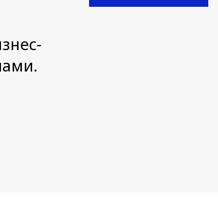
знес-
мами.