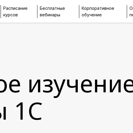
Расписание
Бесплатные
Корпоративное
О
курсов
вебинары
обучение
п
ое изучени
ы 1C