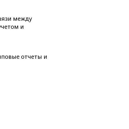
вязи между
четом и
иповые отчеты и