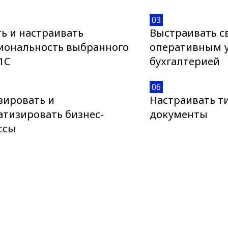
03
ь и настраивать
Выстраивать с
иональность выбранного
оперативным у
1С
бухгалтерией
06
зировать и
Настраивать т
атизировать бизнес-
документы
ссы