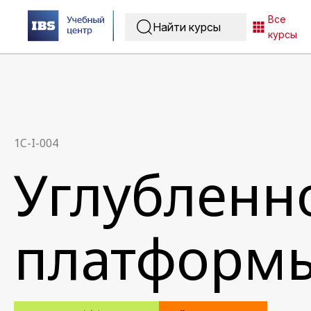
Все
курсы
1C-I-004
Углубленн
платформ