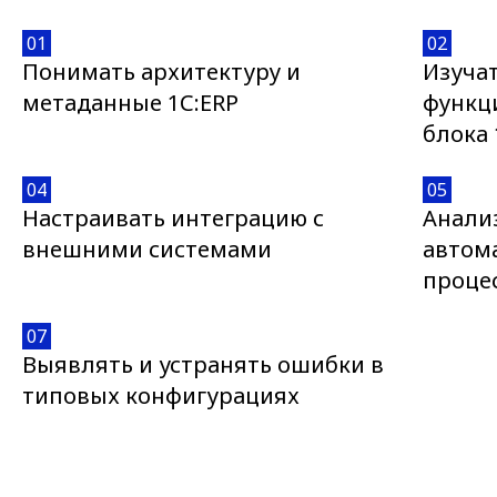
01
02
Понимать архитектуру и
Изучат
метаданные 1С:ERP
функц
блока 
04
05
Настраивать интеграцию с
Анали
внешними системами
автом
проце
07
Выявлять и устранять ошибки в
типовых конфигурациях