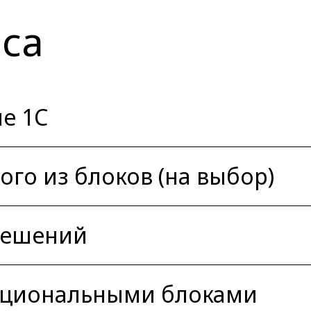
са
е 1C
го из блоков (на выбор)
решений
кциональными блоками