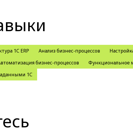
авыки
ктура 1С ERP
Анализ бизнес-процессов
Настройк
Автоматизация бизнес-процессов
Функциональное 
таданными 1С
тесь