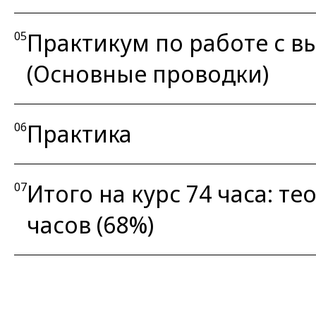
Практикум по работе с в
05
(Основные проводки)
Практика
06
Итого на курс 74 часа: те
07
часов (68%)