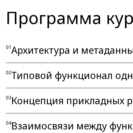
Программа кур
Архитектура и метаданны
01
Типовой функционал одно
02
Концепция прикладных 
03
Взаимосвязи между фун
04