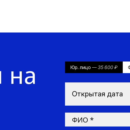
 на
Юр. лицо
— 35 600 ₽
Открытая дата