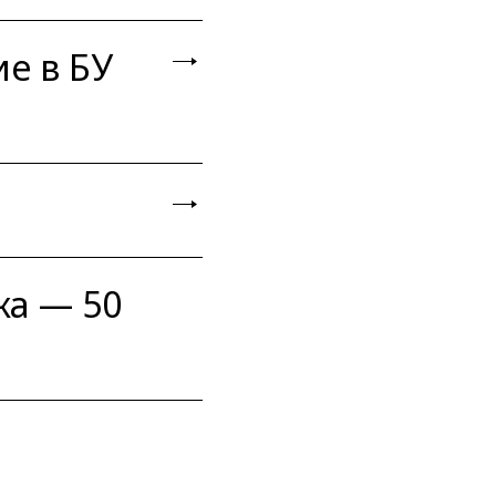
е в БУ
ка — 50