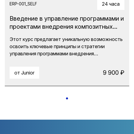
24 часа
ERP-001_SELF
Введение в управление программами и
проектами внедрения композитных
ERP-систем
Этот курс предлагает уникальную возможность
освоить ключевые принципы и стратегии
управления программами внедрения
композитных ERP-систем. Вы получите доступ к
передовым методологиям и практическим
9 900 ₽
от Junior
инструментам, которые помогут вам
эффективно управлять сложными проектами в
условиях высокой неопределенности.