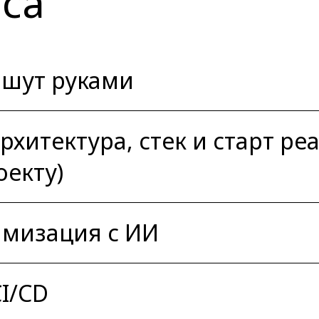
са
ишут руками
рхитектура, стек и старт ре
оекту)
имизация с ИИ
I/CD