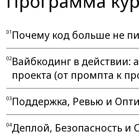
Программа кур
Почему код больше не п
01
Вайбкодинг в действии: а
02
проекта (от промпта к пр
Поддержка, Ревью и Опт
03
Деплой, Безопасность и C
04