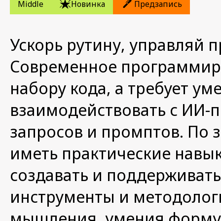
Middle
Новинка
Предзапись
Ускорь рутину, управляй 
Современное программиро
набору кода, а требует у
взаимодействовать с ИИ-
запросов и промптов. По 
иметь практические навык
создавать и поддерживать
инструменты и методологи
мышления, умения формул