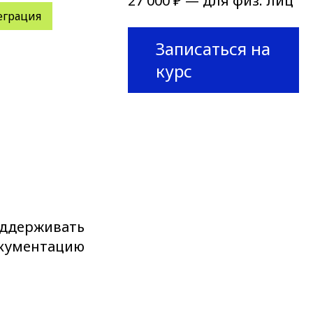
27 000 ₽ — для физ. лиц
еграция
Записаться на
курс
оддерживать
окументацию