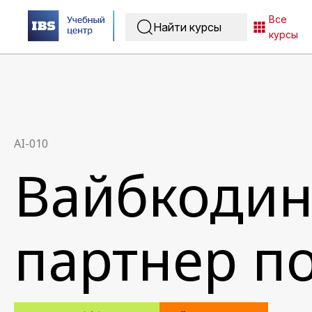
Все
курсы
AI-010
Вайбкодин
партнер п