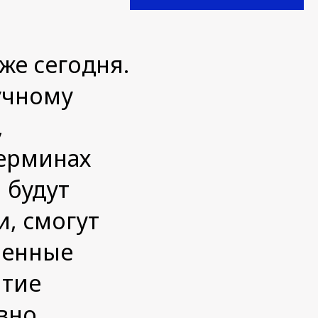
же сегодня.
учному
,
терминах
 будут
, смогут
менные
итие
вно