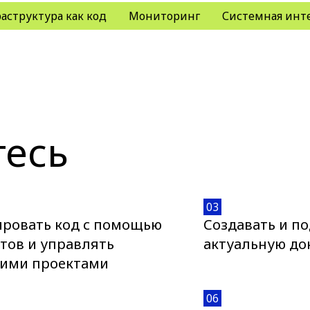
аструктура как код
Мониторинг
Системная инт
тесь
03
ировать код с помощью
Создавать и п
тов и управлять
актуальную д
ими проектами
06