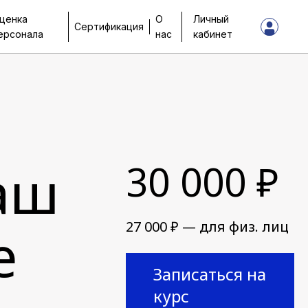
ценка
О
Личный
Сертификация
ерсонала
нас
кабинет
аш
30 000 ₽
27 000 ₽ — для физ. лиц
е
Записаться на
курс