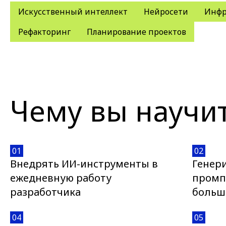
Искусственный интеллект
Нейросети
Инфр
Рефакторинг
Планирование проектов
Чему вы научи
01
02
Внедрять ИИ-инструменты в
Генер
ежедневную работу
промп
разработчика
больш
04
05