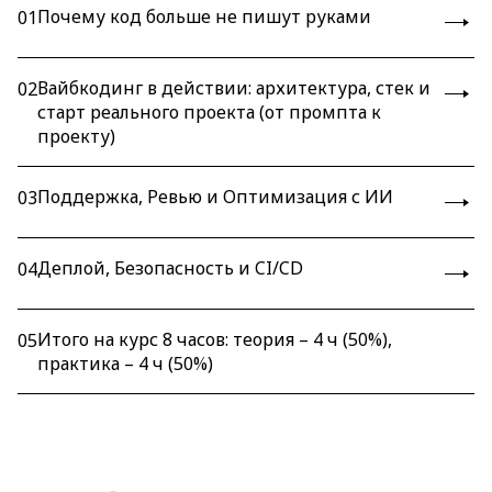
Почему код больше не пишут руками
01
Вайбкодинг в действии: архитектура, стек и
02
старт реального проекта (от промпта к
проекту)
Поддержка, Ревью и Оптимизация с ИИ
03
Деплой, Безопасность и CI/CD
04
Итого на курс 8 часов: теория – 4 ч (50%),
05
практика – 4 ч (50%)