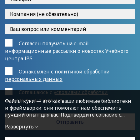
Согласен получать на e-mail
информационные рассылки о новостях Учебного
центра IBS
Ознакомлен с
политикой обработки
персональных данных
Cоглашаюсь с
условиями обработки
персональных данных
Файлы куки — это как ваши любимые библиотеки
и фреймворки: они помогают нам обеспечить
лучший опыт для вас. Подтвердите согласие с
политикой конфиденциальности, нажав
Развернуть
«Принимаю условия», чтобы продолжить.