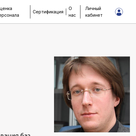
ценка
О
Личный
Сертификация
ерсонала
нас
кабинет
вания баз