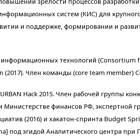
повышении зрелости процессов разработки
нформационных систем (КИС) для крупного 
азвитии и поддержке, формировании и разв
нформационных технологий (Consortium for 
ion (2017). Член команды (core team member)
URBAN Hack 2015. Член рабочей группы кон
и Министерстве финансов РФ, экспертной г
иатив (2016) и хакатон-спринта Budget Spri
pha] под эгидой Аналитического центра при