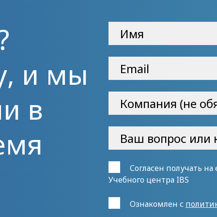
?
у, и мы
и в
емя
Согласен получать на
Учебного центра IBS
Ознакомлен с
полити