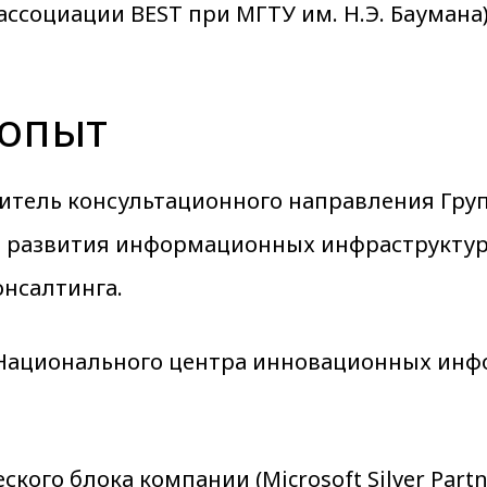
ассоциации BEST при МГТУ им. Н.Э. Баумана)
опыт
одитель консультационного направления Гр
ии развития информационных инфраструкту
онсалтинга.
ию Национального центра инновационных ин
еского блока компании (Microsoft Silver Par