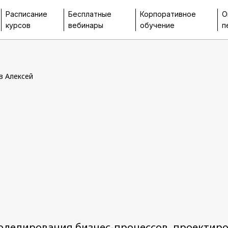
Расписание
Бесплатные
Корпоративное
О
курсов
вебинары
обучение
п
в Алексей
моделирования бизнес-процессов, проектиро