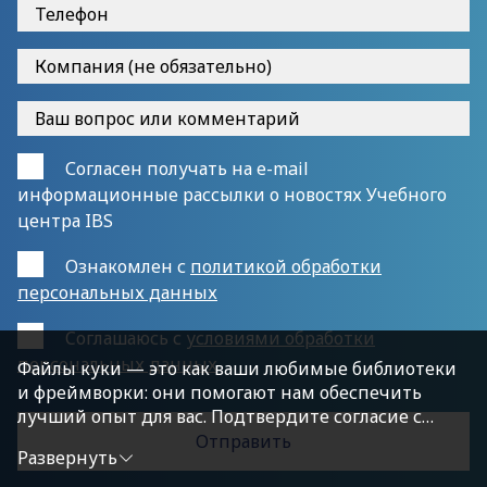
Согласен получать на e-mail
информационные рассылки о новостях Учебного
центра IBS
Ознакомлен с
политикой обработки
персональных данных
Cоглашаюсь с
условиями обработки
персональных данных
Файлы куки — это как ваши любимые библиотеки
и фреймворки: они помогают нам обеспечить
лучший опыт для вас. Подтвердите согласие с
политикой конфиденциальности, нажав
Развернуть
«Принимаю условия», чтобы продолжить.