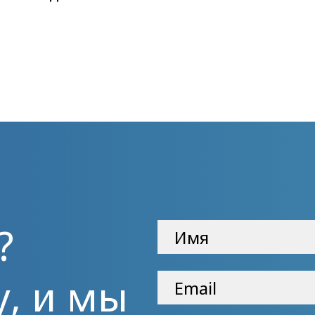
?
у, и мы