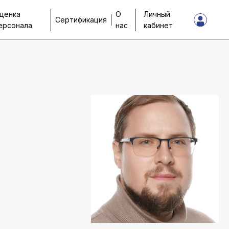
ценка
О
Личный
Сертификация
ерсонала
нас
кабинет