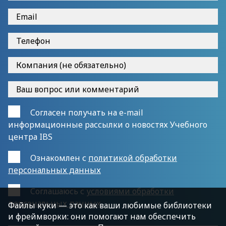
Согласен получать на e-mail
информационные рассылки о новостях Учебного
центра IBS
Ознакомлен с
политикой обработки
персональных данных
Cоглашаюсь с
условиями обработки
персональных данных
Файлы куки — это как ваши любимые библиотеки
и фреймворки: они помогают нам обеспечить