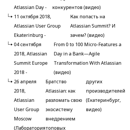
Atlassian Day -
конкурентов (видео)
11 октября 2018,
Как попасть на
Atlassian User Group
Atlassian Summit? И
Ekaterinburg -
зачем? (видео)
04 сентября
From 0 to 100 Micro-Features a
2018, Atlassian
Day in a Bank—Agile
Summit Europe
Transformation With Atlassian
2018 -
(видео)
26 апреля
Братство
других
2018,
Atlassian: как
производителей
Atlassian
разломать свою
(Екатеринбург,
User Group
экосистему
видео)
Moscow
внедрением
(Лаборатория
топовых