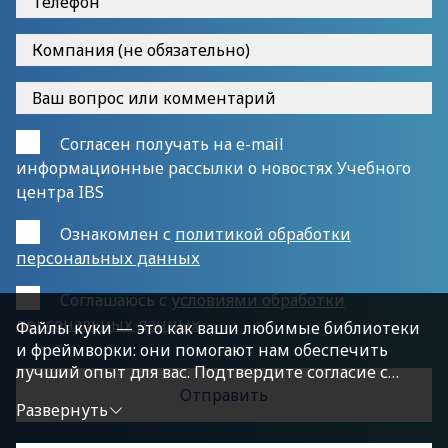
Согласен получать на e-mail
информационные рассылки о новостях Учебного
центра IBS
Ознакомлен с
политикой обработки
персональных данных
Cоглашаюсь с
условиями обработки
персональных данных
Файлы куки — это как ваши любимые библиотеки
и фреймворки: они помогают нам обеспечить
лучший опыт для вас. Подтвердите согласие с
политикой конфиденциальности, нажав
Развернуть
«Принимаю условия», чтобы продолжить.