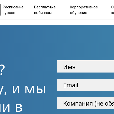
Расписание
Бесплатные
Корпоративное
О
курсов
вебинары
обучение
п
?
у, и мы
и в