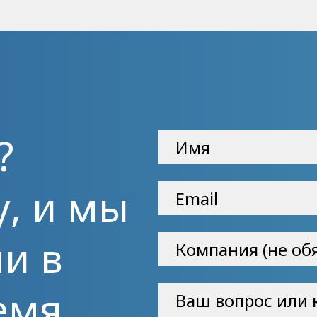
?
у, и мы
и в
емя