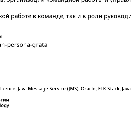
кой работе в команде, так и в роли руковод
a
ah-persona-grata
uence, Java Message Service (JMS), Oracle, ELK Stack, Java
огии
logy