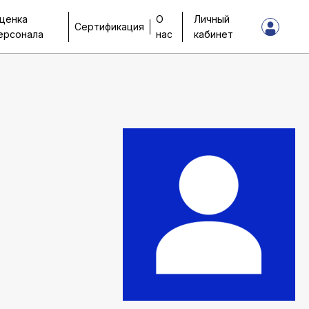
ценка
О
Личный
Сертификация
ерсонала
нас
кабинет