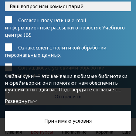
Согласен получать на e-mail
информационные рассылки о новостях Учебного
центра IBS
Ознакомлен с
политикой обработки
персональных данных
Cоглашаюсь с
условиями обработки
персональных данных
Файлы куки — это как ваши любимые библиотеки
и фреймворки: они помогают нам обеспечить
лучший опыт для вас. Подтвердите согласие с
политикой конфиденциальности, нажав
Развернуть
«Принимаю условия», чтобы продолжить.
Принимаю условия
Главная
Все курсы
Расписание
Корзина
Еще