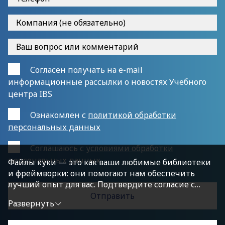
Согласен получать на e-mail
информационные рассылки о новостях Учебного
центра IBS
Ознакомлен с
политикой обработки
персональных данных
Cоглашаюсь с
условиями обработки
персональных данных
Файлы куки — это как ваши любимые библиотеки
и фреймворки: они помогают нам обеспечить
лучший опыт для вас. Подтвердите согласие с
политикой конфиденциальности, нажав
Развернуть
«Принимаю условия», чтобы продолжить.