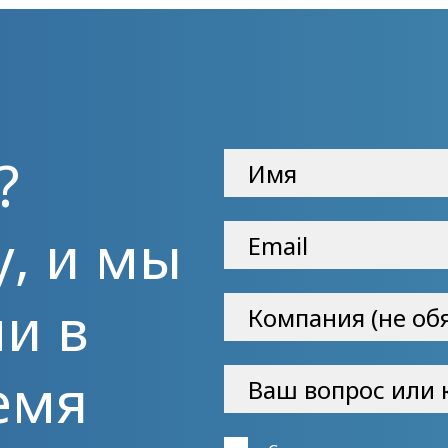
?
у, и мы
и в
емя