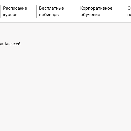
Расписание
Бесплатные
Корпоративное
О
курсов
вебинары
обучение
п
ов Алексей