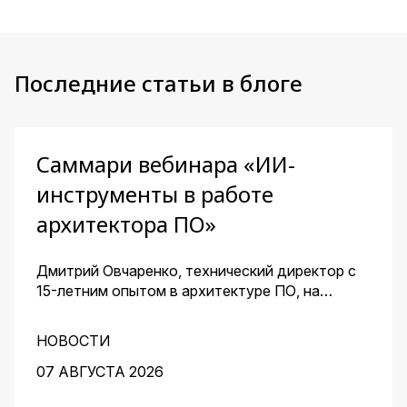
Последние статьи в блоге
Саммари вебинара «ИИ-
инструменты в работе
архитектора ПО»
Дмитрий Овчаренко, технический директор с
15-летним опытом в архитектуре ПО, на
сквозном примере стартапа — платформы для
кондитеров — показал, как ИИ помогает
НОВОСТИ
архитектору ускорить работу на всех этапах:
от чистого листа до готовых артефактов для
07 АВГУСТА 2026
команды.