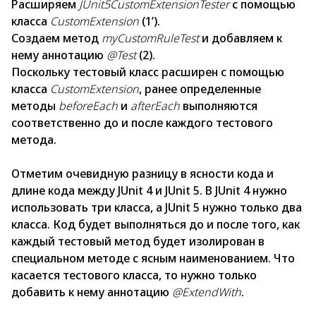
Расширяем
JUnit5CustomExtensionTester
с помощью
класса
CustomExtension
(1’).
Создаем метод
myCustomRuleTest
и добавляем к
нему аннотацию
@Test
(2).
Поскольку тестовый класс расширен с помощью
класса
CustomExtension
, ранее определенные
методы
beforeEach
и
afterEach
выполняются
соответственно до и после каждого тестового
метода.
Отметим очевидную разницу в ясности кода и
длине кода между JUnit 4 и JUnit 5. В JUnit 4 нужно
использовать три класса, а JUnit 5 нужно только два
класса. Код будет выполняться до и после того, как
каждый тестовый метод будет изолирован в
специальном методе с ясным наименованием. Что
касается тестового класса, то нужно только
добавить к нему аннотацию
@ExtendWith
.