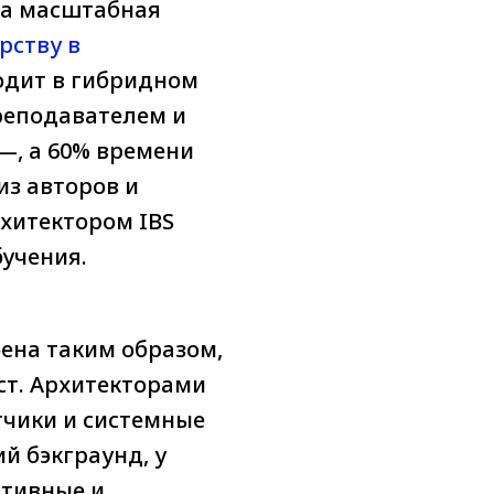
ла масштабная
рству в
одит в гибридном
реподавателем и
—, а 60% времени
из авторов и
хитектором IBS
учения.
ена таким образом,
ст. Архитекторами
тчики и системные
й бэкграунд, у
тивные и