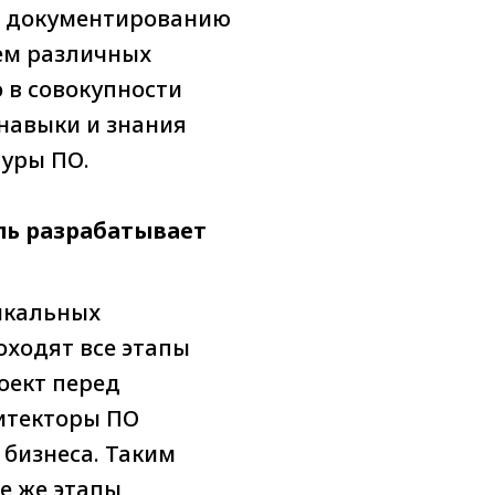
ие документированию
ем различных
о в совокупности
навыки и знания
туры ПО.
ль разрабатывает
никальных
ходят все этапы
оект перед
итекторы ПО
бизнеса. Таким
е же этапы