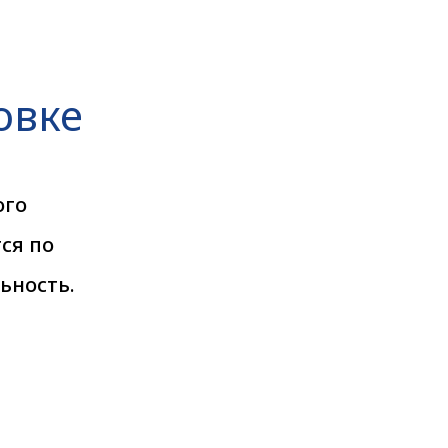
овке
ого
ся по
ьность.