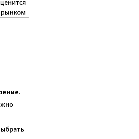
ценится
рынком
рение.
ожно
выбрать