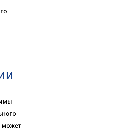
ого
ии
аммы
ьного
е может