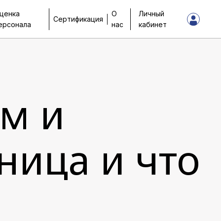
ценка
О
Личный
Сертификация
ерсонала
нас
кабинет
м и
ница и что