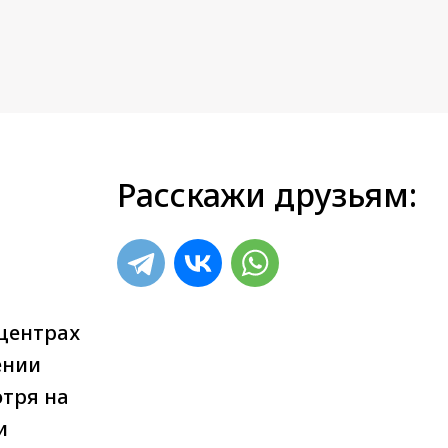
Расскажи друзьям:
 центрах
ении
тря на
и