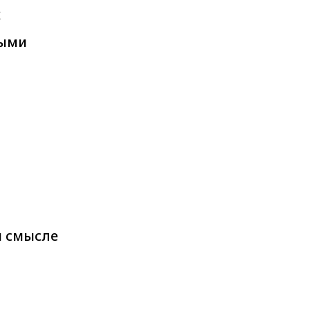
х
ными
м смысле