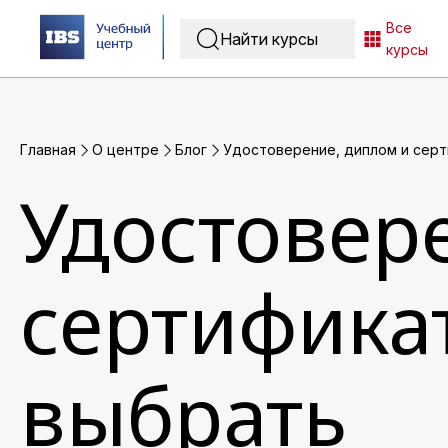
Все
курсы
Главная
O центре
Блог
Удостоверение, диплом и серти
Удостовер
сертификат
выбрать