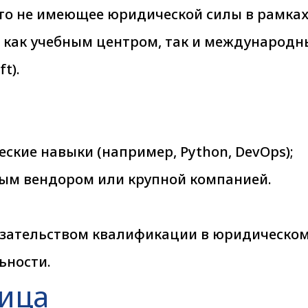
сто не имеющее юридической силы в рамка
я как учебным центром, так и международ
t).
ские навыки (например, Python, DevOps);
ным вендором или крупной компанией.
казательством квалификации в юридическо
ьности.
ица