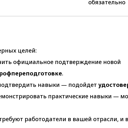
обязательно
ерных целей:
чить официальное подтверждение новой
профпереподготовке
.
подтвердить навыки — подойдет
удостове
емонстрировать практические навыки — м
требуют работодатели в вашей отрасли, и 