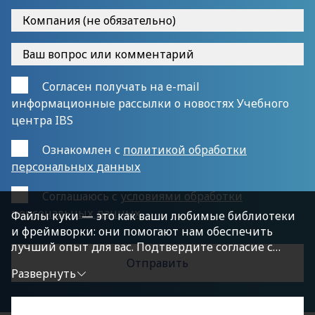
Согласен получать на e-mail
информационные рассылки о новостях Учебного
центра IBS
Ознакомлен с
политикой обработки
персональных данных
Cоглашаюсь с
условиями обработки
персональных данных
Файлы куки — это как ваши любимые библиотеки
и фреймворки: они помогают нам обеспечить
лучший опыт для вас. Подтвердите согласие с
политикой конфиденциальности, нажав
Развернуть
«Принимаю условия», чтобы продолжить.