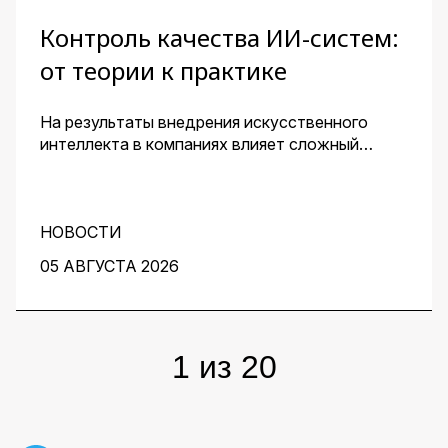
Контроль качества ИИ-систем:
от теории к практике
На результаты внедрения искусственного
интеллекта в компаниях влияет сложный
комплекс факторов. Для получения
эффективного решения необходим контроль
его качества и устранение узких мест на
протяжении всей работы над проектом. О том,
НОВОСТИ
как этого добиться, рассказали заместитель
05 АВГУСТА 2026
директора центра перспективных разработок
IBS Денис Воденеев и старший аналитик
группы Data Science IBS Илья Гайдуков.
1
из
20