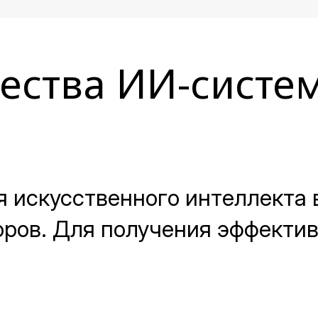
ества ИИ-систем
я искусственного интеллекта 
ров. Для получения эффекти
качества и устранение узких
том, как этого добиться, рас