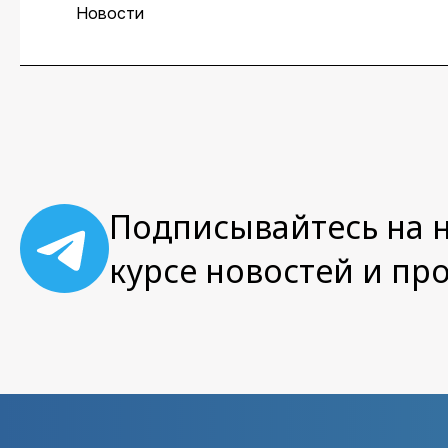
директора центра персп
Новости
аналитик группы Data Sci
Подписывайтесь на н
курсе новостей и пр