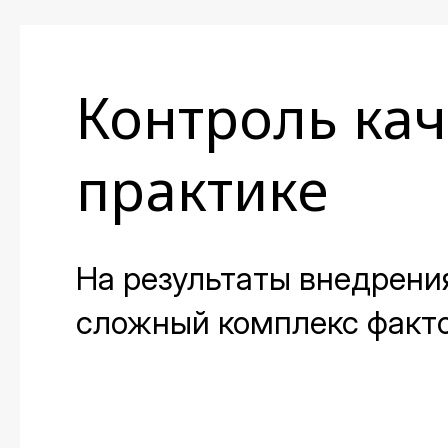
Контроль кач
практике
На результаты внедрени
сложный комплекс факто
необходим контроль его 
работы над проектом. О 