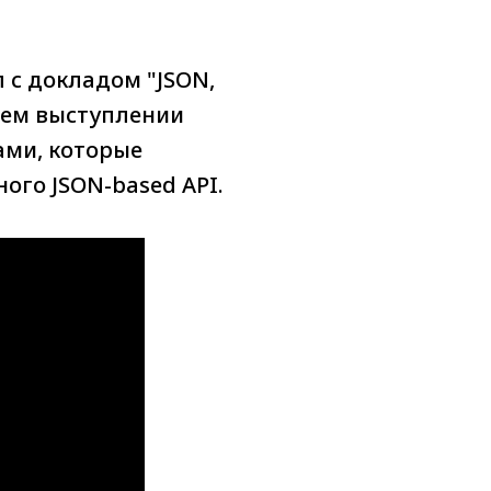
 с докладом "JSON,
воем выступлении
ами, которые
ого JSON-based API.