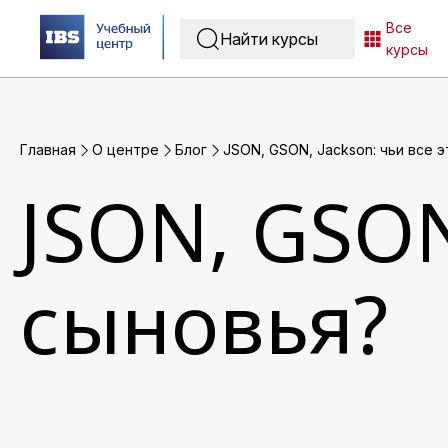
Все
курсы
Главная
O центре
Блог
JSON, GSON, Jackson: чьи все 
JSON, GSON
сыновья?