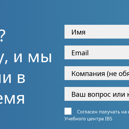
?
у, и мы
и в
емя
Согласен получать на
Учебного центра IBS