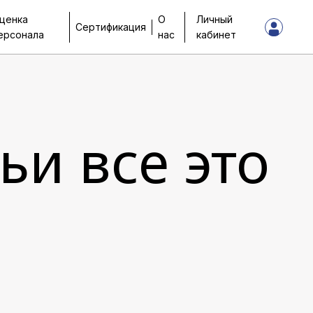
ценка
О
Личный
Сертификация
ерсонала
нас
кабинет
ьи все это