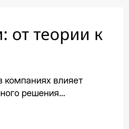
: от теории к
в компаниях влияет
вного решения
 мест на протяжении всей
сказали заместитель