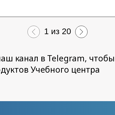
ективных разработок IBS Ден
ence IBS Илья Гайдуков.
1
из
20
аш канал в Telegram, чтобы
одуктов Учебного центра