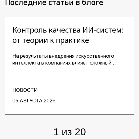
Последние статьи в блоге
Контроль качества ИИ-систем:
от теории к практике
На результаты внедрения искусственного
интеллекта в компаниях влияет сложный
комплекс факторов. Для получения
эффективного решения необходим контроль
его качества и устранение узких мест на
протяжении всей работы над проектом. О том,
НОВОСТИ
как этого добиться, рассказали заместитель
05 АВГУСТА 2026
директора центра перспективных разработок
IBS Денис Воденеев и старший аналитик
группы Data Science IBS Илья Гайдуков.
1
из
20