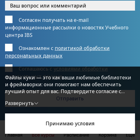
Согласен получать на e-mail
информационные рассылки о новостях Учебного
центра IBS
Ознакомлен с
политикой обработки
персональных данных
Cоглашаюсь с
условиями обработки
персональных данных
Файлы куки — это как ваши любимые библиотеки
и фреймворки: они помогают нам обеспечить
лучший опыт для вас. Подтвердите согласие с
политикой конфиденциальности, нажав
Развернуть
«Принимаю условия», чтобы продолжить.
Принимаю условия
Главная
Все курсы
Расписание
Корзина
Еще