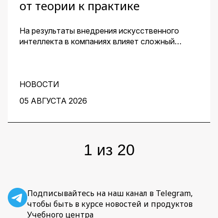
от теории к практике
На результаты внедрения искусственного
интеллекта в компаниях влияет сложный
комплекс факторов. Для получения
эффективного решения необходим контроль
его качества и устранение узких мест на
протяжении всей работы над проектом. О том,
НОВОСТИ
как этого добиться, рассказали заместитель
05 АВГУСТА 2026
директора центра перспективных разработок
IBS Денис Воденеев и старший аналитик
группы Data Science IBS Илья Гайдуков.
1
из
20
Подписывайтесь на наш канал в Telegram,
чтобы быть в курсе новостей и продуктов
Учебного центра