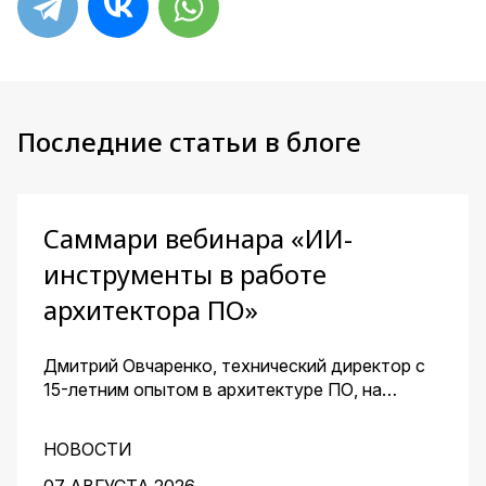
Последние статьи в блоге
Саммари вебинара «ИИ-
инструменты в работе
архитектора ПО»
Дмитрий Овчаренко, технический директор с
15-летним опытом в архитектуре ПО, на
сквозном примере стартапа — платформы для
кондитеров — показал, как ИИ помогает
НОВОСТИ
архитектору ускорить работу на всех этапах:
от чистого листа до готовых артефактов для