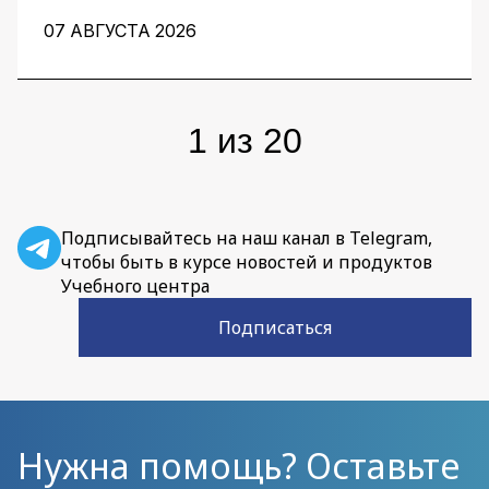
архитектору ускорить работу на всех этапах:
от чистого листа до готовых артефактов для
07 АВГУСТА 2026
команды.
1
из
20
Подписывайтесь на наш канал в Telegram,
чтобы быть в курсе новостей и продуктов
Учебного центра
Подписаться
Нужна помощь? Оставьте