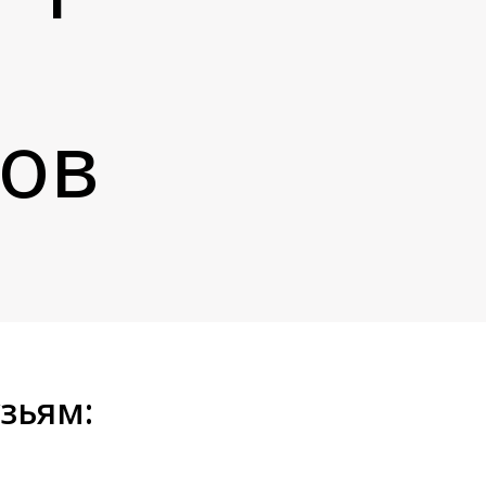
ков
зьям: