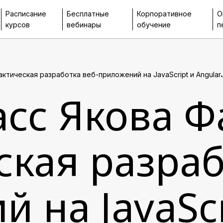
Расписание
Бесплатные
Корпоративное
О
курсов
вебинары
обучение
п
ктическая разработка веб-приложений на JavaScript и Angular
асс Якова Ф
кая разраб
 на JavaScr