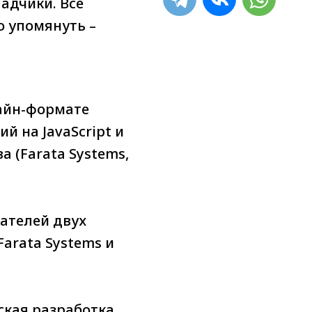
адчики. Все
о упомянуть –
лайн-формате
й на JavaScript и
а (Farata Systems,
вателей двух
arata Systems и
ская разработка