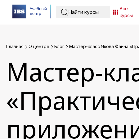
Все
курсы
Главная
O центре
Блог
Мастер-класс Якова Файна «Пра
Мастер-кл
«Практичес
приложений