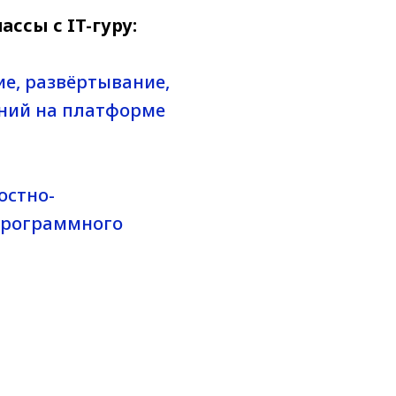
ссы с IT-гуру:
е, развёртывание,
ений на платформе
остно-
программного