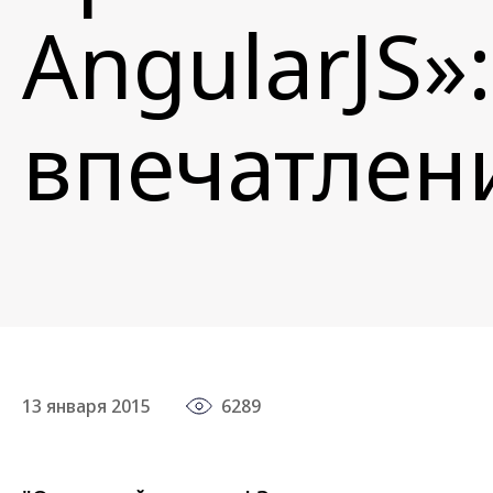
AngularJS»
впечатлен
13 января 2015
6289