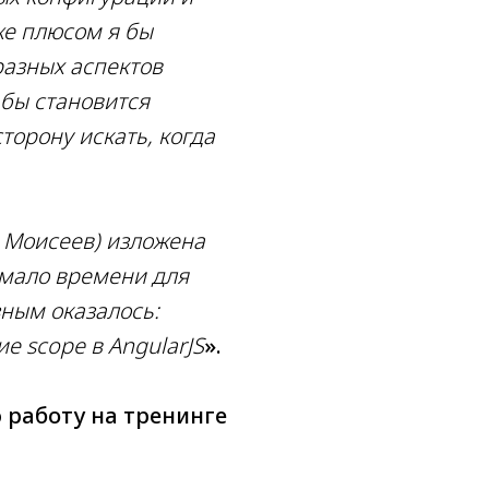
кже плюсом я бы
разных аспектов
я бы становится
сторону искать, когда
н Моисеев) изложена
 мало времени для
ным оказалось:
е scope в AngularJS
».
 работу на тренинге