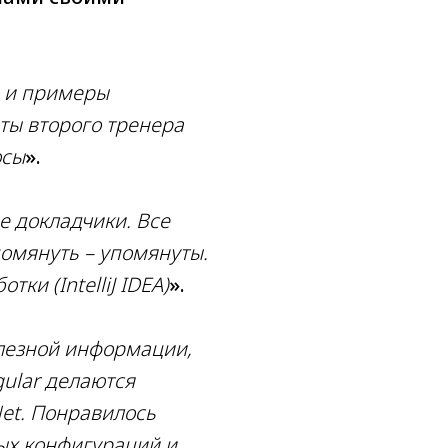
 и примеры
ты второго тренера
осы
».
е докладчики. Все
омянуть – упомянуты.
и (IntelliJ IDEA)
».
лезной информации,
gular делаются
et. Понравилось
ых конфигураций и