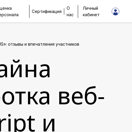
ценка
О
Личный
Сертификация
ерсонала
нас
кабинет
JS»: отзывы и впечатления участников
айна
отка веб-
ipt и