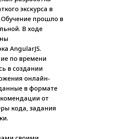
ткого экскурса в
S. Обучение прошло в
льной. В ходе
ены
а AngularJS.
ие по времени
сь в создании
ожения онлайн-
 данные в формате
екомендации от
еры кода, задания
ки.
нами своими