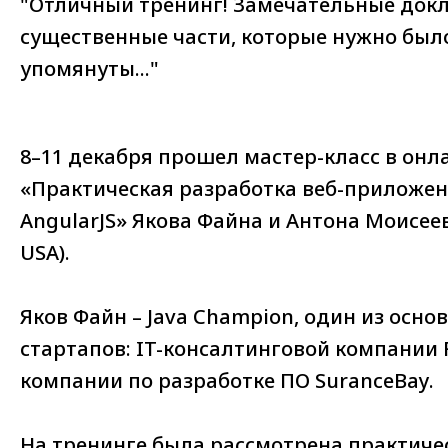
"Отличный тренинг! Замечательные докл
существенные части, которые нужно был
упомянуты..."
8–11 декабря прошел мастер-класс в он
«Практическая разработка веб-приложени
AngularJS» Якова Файна и Антона Моисеев
USA).
Яков Файн – Java Champion, один из осно
стартапов: IT-консалтинговой компании F
компании по разработке ПО SuranceBay.
На тренинге была рассмотрена практиче