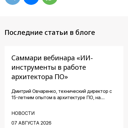
Последние статьи в блоге
Саммари вебинара «ИИ-
инструменты в работе
архитектора ПО»
Дмитрий Овчаренко, технический директор с
15-летним опытом в архитектуре ПО, на
сквозном примере стартапа — платформы для
кондитеров — показал, как ИИ помогает
НОВОСТИ
архитектору ускорить работу на всех этапах:
от чистого листа до готовых артефактов для
07 АВГУСТА 2026