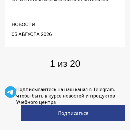
комплекс факторов. Для получения
эффективного решения необходим контроль
его качества и устранение узких мест на
протяжении всей работы над проектом. О том,
НОВОСТИ
как этого добиться, рассказали заместитель
05 АВГУСТА 2026
директора центра перспективных разработок
IBS Денис Воденеев и старший аналитик
группы Data Science IBS Илья Гайдуков.
1
из
20
Подписывайтесь на наш канал в Telegram,
чтобы быть в курсе новостей и продуктов
Учебного центра
Подписаться