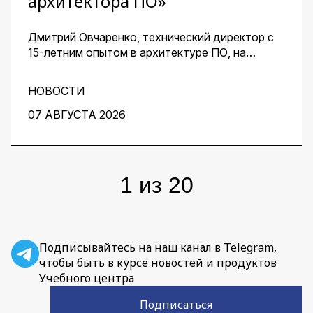
архитектора ПО»
Дмитрий Овчаренко, технический директор с
15-летним опытом в архитектуре ПО, на
сквозном примере стартапа — платформы для
кондитеров — показал, как ИИ помогает
НОВОСТИ
архитектору ускорить работу на всех этапах:
от чистого листа до готовых артефактов для
07 АВГУСТА 2026
команды.
1
из
20
Подписывайтесь на наш канал в Telegram,
чтобы быть в курсе новостей и продуктов
Учебного центра
Подписаться