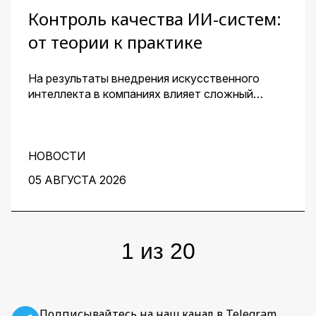
Контроль качества ИИ-систем:
от теории к практике
На результаты внедрения искусственного
интеллекта в компаниях влияет сложный
комплекс факторов. Для получения
эффективного решения необходим контроль
его качества и устранение узких мест на
протяжении всей работы над проектом. О том,
НОВОСТИ
как этого добиться, рассказали заместитель
05 АВГУСТА 2026
директора центра перспективных разработок
IBS Денис Воденеев и старший аналитик
группы Data Science IBS Илья Гайдуков.
1
из
20
Подписывайтесь на наш канал в Telegram,