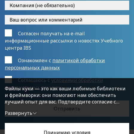
Согласен получать на e-mail
информационные рассылки о новостях Учебного
центра IBS
Ознакомлен с
политикой обработки
персональных данных
Cоглашаюсь с
условиями обработки
персональных данных
Файлы куки — это как ваши любимые библиотеки
и фреймворки: они помогают нам обеспечить
лучший опыт для вас. Подтвердите согласие с
политикой конфиденциальности, нажав
Развернуть
«Принимаю условия», чтобы продолжить.
Принимаю условия