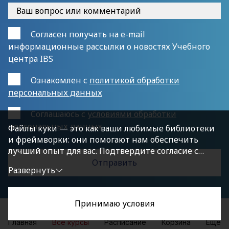
Согласен получать на e-mail
информационные рассылки о новостях Учебного
центра IBS
Ознакомлен с
политикой обработки
персональных данных
Cоглашаюсь с
условиями обработки
персональных данных
Файлы куки — это как ваши любимые библиотеки
и фреймворки: они помогают нам обеспечить
лучший опыт для вас. Подтвердите согласие с
политикой конфиденциальности, нажав
Развернуть
«Принимаю условия», чтобы продолжить.
Принимаю условия
Главная
Все курсы
Расписание
Корзина
Еще