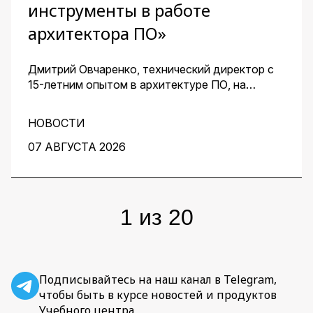
инструменты в работе
архитектора ПО»
Дмитрий Овчаренко, технический директор с
15-летним опытом в архитектуре ПО, на
сквозном примере стартапа — платформы для
кондитеров — показал, как ИИ помогает
НОВОСТИ
архитектору ускорить работу на всех этапах:
от чистого листа до готовых артефактов для
07 АВГУСТА 2026
команды.
1
из
20
Подписывайтесь на наш канал в Telegram,
чтобы быть в курсе новостей и продуктов
Учебного центра