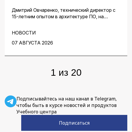
Дмитрий Овчаренко, технический директор с
15-летним опытом в архитектуре ПО, на
сквозном примере стартапа — платформы для
кондитеров — показал, как ИИ помогает
НОВОСТИ
архитектору ускорить работу на всех этапах:
от чистого листа до готовых артефактов для
07 АВГУСТА 2026
команды.
1
из
20
Подписывайтесь на наш канал в Telegram,
чтобы быть в курсе новостей и продуктов
Учебного центра
Подписаться