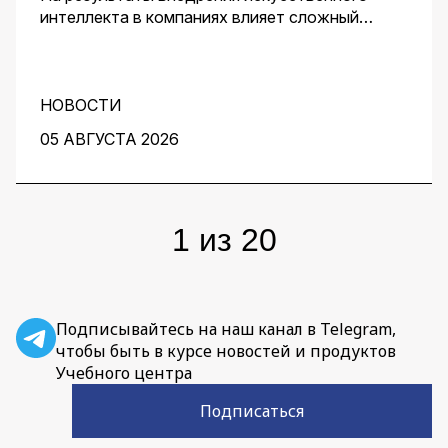
интеллекта в компаниях влияет сложный
комплекс факторов. Для получения
эффективного решения необходим контроль
его качества и устранение узких мест на
протяжении всей работы над проектом. О том,
НОВОСТИ
как этого добиться, рассказали заместитель
05 АВГУСТА 2026
директора центра перспективных разработок
IBS Денис Воденеев и старший аналитик
группы Data Science IBS Илья Гайдуков.
1
из
20
Подписывайтесь на наш канал в Telegram,
чтобы быть в курсе новостей и продуктов
Учебного центра
Подписаться