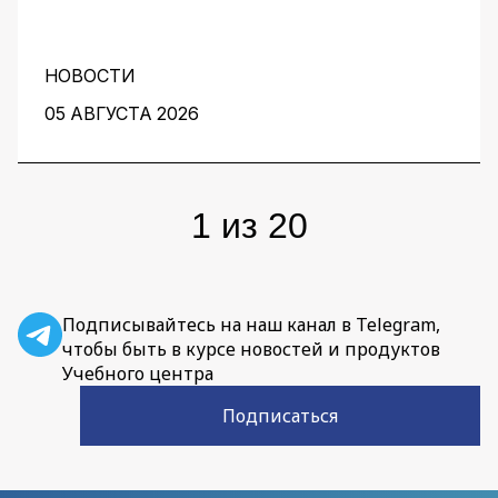
комплекс факторов. Для получения
эффективного решения необходим контроль
его качества и устранение узких мест на
протяжении всей работы над проектом. О том,
НОВОСТИ
как этого добиться, рассказали заместитель
05 АВГУСТА 2026
директора центра перспективных разработок
IBS Денис Воденеев и старший аналитик
группы Data Science IBS Илья Гайдуков.
1
из
20
Подписывайтесь на наш канал в Telegram,
чтобы быть в курсе новостей и продуктов
Учебного центра
Подписаться