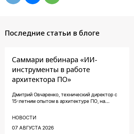
Последние статьи в блоге
Саммари вебинара «ИИ-
инструменты в работе
архитектора ПО»
Дмитрий Овчаренко, технический директор с
15-летним опытом в архитектуре ПО, на
сквозном примере стартапа — платформы для
кондитеров — показал, как ИИ помогает
НОВОСТИ
архитектору ускорить работу на всех этапах:
от чистого листа до готовых артефактов для
07 АВГУСТА 2026