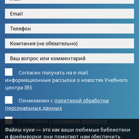
Согласен получать на e-mail
информационные рассылки о новостях Учебного
центра IBS
Ознакомлен с
политикой обработки
персональных данных
Cоглашаюсь с
условиями обработки
персональных данных
Файлы куки — это как ваши любимые библиотеки
и фреймворки: они помогают нам обеспечить