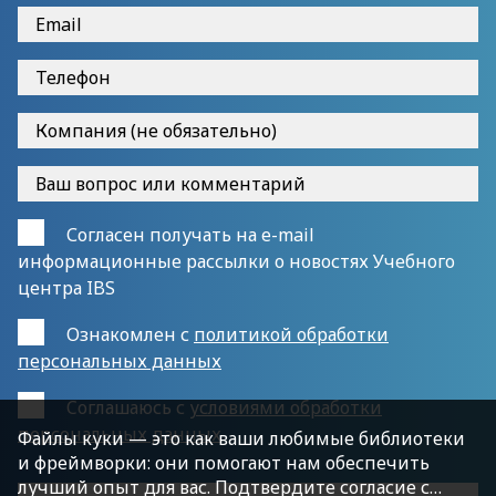
Согласен получать на e-mail
информационные рассылки о новостях Учебного
центра IBS
Ознакомлен с
политикой обработки
персональных данных
Cоглашаюсь с
условиями обработки
персональных данных
Файлы куки — это как ваши любимые библиотеки
и фреймворки: они помогают нам обеспечить
лучший опыт для вас. Подтвердите согласие с