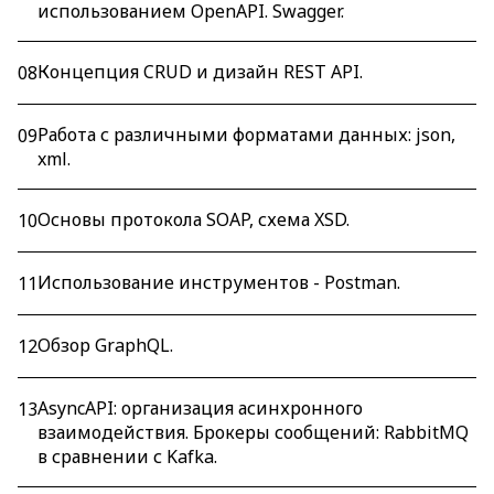
использованием OpenAPI. Swagger.
Концепция CRUD и дизайн REST API.
08
Работа с различными форматами данных: json,
09
xml.
Основы протокола SOAP, схема XSD.
10
Использование инструментов - Postman.
11
Обзор GraphQL.
12
AsyncAPI: организация асинхронного
13
взаимодействия. Брокеры сообщений: RabbitMQ
в сравнении с Kafka.